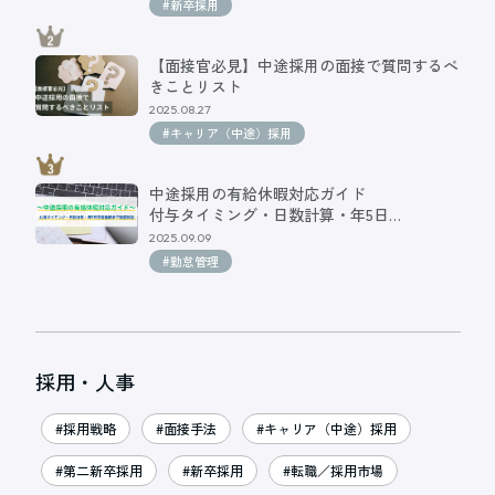
#新卒採用
【面接官必見】中途採用の面接で質問するべ
きことリスト
2025.08.27
#キャリア（中途）採用
中途採用の有給休暇対応ガイド
付与タイミング・日数計算・年5日…
2025.09.09
#勤怠管理
採用・人事
#採用戦略
#面接手法
#キャリア（中途）採用
#第二新卒採用
#新卒採用
#転職／採用市場