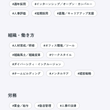
#通年採用
#インターンシップ／オープン・カンパニー
#人事評価
#短期採用
#退職／キャリアアップ支援
組織・働き方
#人材育成／研修
#オフィス環境／ツール
#組織風土／組織変革
#ワークスタイル
#ダイバーシティ・インクルージョン
#チームビルディング
#メンタルケア
#経営戦略
労務
#賃金／給与
#勤怠管理
#人事の法律