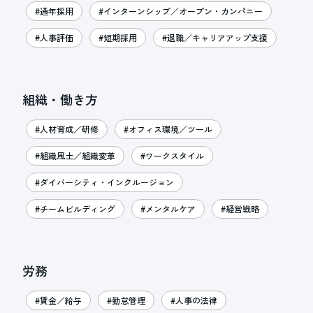
#通年採用
#インターンシップ／オープン・カンパニー
#人事評価
#短期採用
#退職／キャリアアップ支援
組織・働き方
#人材育成／研修
#オフィス環境／ツール
#組織風土／組織変革
#ワークスタイル
#ダイバーシティ・インクルージョン
#チームビルディング
#メンタルケア
#経営戦略
労務
#賃金／給与
#勤怠管理
#人事の法律