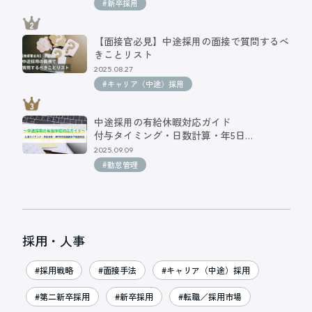
#新卒採用
【面接官必見】中途採用の面接で質問するべ
きことリスト
2025.08.27
#キャリア（中途）採用
中途採用の有給休暇対応ガイド
付与タイミング・日数計算・年5日…
2025.09.09
#勤怠管理
採用・人事
#採用戦略
#面接手法
#キャリア（中途）採用
#第二新卒採用
#新卒採用
#転職／採用市場