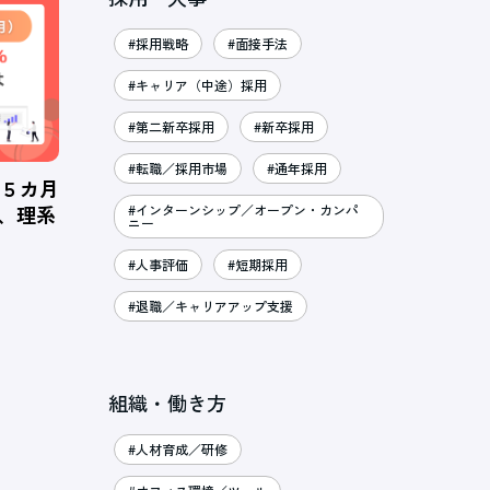
#採用戦略
#面接手法
#キャリア（中途）採用
#第二新卒採用
#新卒採用
#転職／採用市場
#通年採用
、５カ月
％、理系
#インターンシップ／オープン・カンパ
ニー
#人事評価
#短期採用
#退職／キャリアアップ支援
組織・働き方
#人材育成／研修