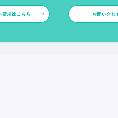
料請求はこちら
お問い合わ
各種サービス・特長
Ｒｅ就活
Ｒｅ就活エージェント
Ｒｅ就活ユース
Ｒｅ就活30
転職博
Ｒｅ就活キャンパス