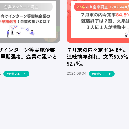
向けインターン等実施企業
７月末の内々定率84.8％
が早期選考。企業の狙いと
連続前年割れ。文系80.9
92.7％。
5
2026.08.04
#新着レポート
#新着レポート