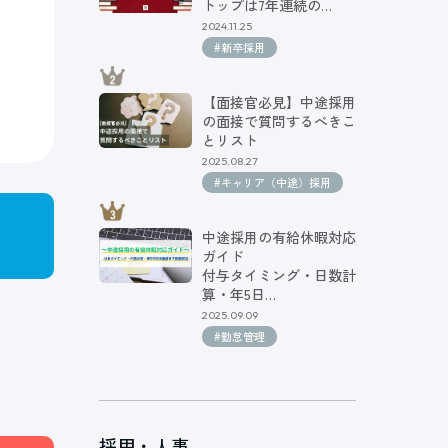
トップは7年連続の…
2024.11.25
#新卒採用
【面接官必見】中途採用
の面接で質問するべきこ
とリスト
2025.08.27
#キャリア（中途）採用
中途採用の有給休暇対応
ガイド
付与タイミング・日数計
算・年5日…
2025.09.09
#勤怠管理
採用・人事