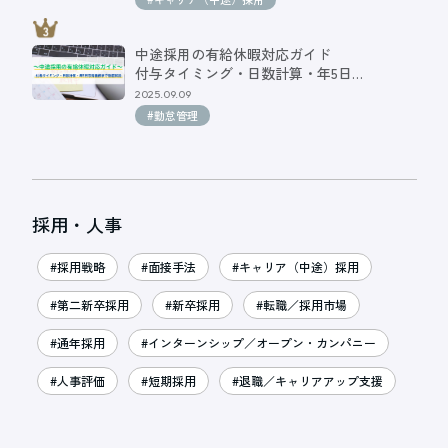
中途採用の有給休暇対応ガイド
付与タイミング・日数計算・年5日…
2025.09.09
#勤怠管理
採用・人事
#採用戦略
#面接手法
#キャリア（中途）採用
#第二新卒採用
#新卒採用
#転職／採用市場
#通年採用
#インターンシップ／オープン・カンパニー
#人事評価
#短期採用
#退職／キャリアアップ支援