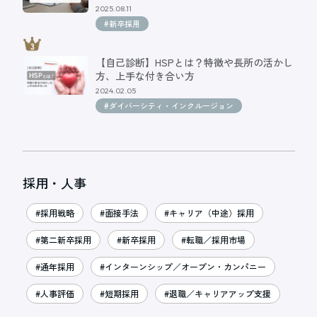
2025.08.11
#新卒採用
【自己診断】HSPとは？特徴や長所の活かし
方、上手な付き合い方
2024.02.05
#ダイバーシティ・インクルージョン
採用・人事
#採用戦略
#面接手法
#キャリア（中途）採用
#第二新卒採用
#新卒採用
#転職／採用市場
#通年採用
#インターンシップ／オープン・カンパニー
#人事評価
#短期採用
#退職／キャリアアップ支援