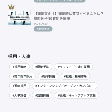
【面接官向け】面接時に質問すべきことは？
質問例やNG質問を解説
2025.04.23
#面接手法
採用・人事
#採用戦略
#面接手法
#キャリア（中途）採用
#第二新卒採用
#新卒採用
#転職／採用市場
#通年採用
#インターンシップ／オープン・カンパニー
#人事評価
#短期採用
#退職／キャリアアップ支援