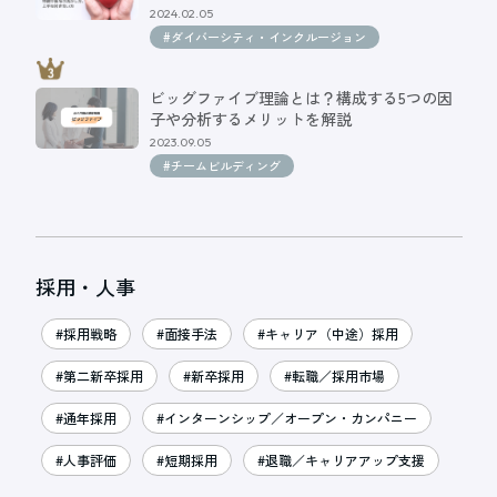
2024.02.05
#ダイバーシティ・インクルージョン
ビッグファイブ理論とは？構成する5つの因
子や分析するメリットを解説
2023.09.05
#チームビルディング
採用・人事
#採用戦略
#面接手法
#キャリア（中途）採用
#第二新卒採用
#新卒採用
#転職／採用市場
#通年採用
#インターンシップ／オープン・カンパニー
#人事評価
#短期採用
#退職／キャリアアップ支援