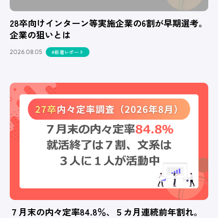
28卒向けインターン等実施企業の6割が早期選考。
企業の狙いとは
2026.08.05
#新着レポート
７月末の内々定率84.8％、５カ月連続前年割れ。