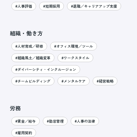
#人事評価
#短期採用
#退職／キャリアアップ支援
組織・働き方
#人材育成／研修
#オフィス環境／ツール
#組織風土／組織変革
#ワークスタイル
#ダイバーシティ・インクルージョン
#チームビルディング
#メンタルケア
#経営戦略
労務
#賃金／給与
#勤怠管理
#人事の法律
#雇用契約