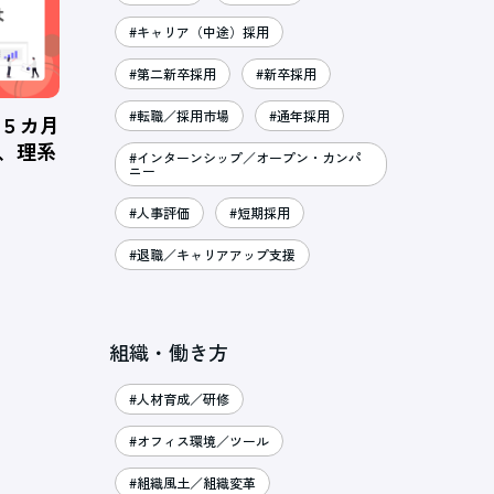
#キャリア（中途）採用
#第二新卒採用
#新卒採用
#転職／採用市場
#通年採用
、５カ月
％、理系
#インターンシップ／オープン・カンパ
ニー
#人事評価
#短期採用
#退職／キャリアアップ支援
組織・働き方
#人材育成／研修
#オフィス環境／ツール
#組織風土／組織変革