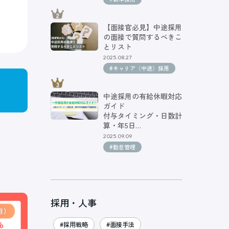
【面接官必見】中途採用
の面接で質問するべきこ
とリスト
2025.08.27
#キャリア（中途）採用
中途採用の有給休暇対応
ガイド
付与タイミング・日数計
算・年5日…
2025.09.09
#勤怠管理
採用・人事
#採用戦略
#面接手法