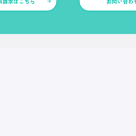
料請求はこちら
お問い合わ
各種サービス・特長
Ｒｅ就活
Ｒｅ就活エージェント
Ｒｅ就活ユース
Ｒｅ就活30
転職博
Ｒｅ就活キャンパス
CDF・SBF
就職博