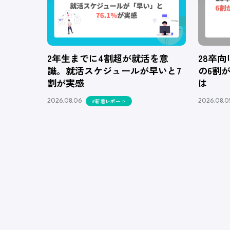
2年生までに4割超が就活を意
28卒
識。就活スケジュールが早いと7
の6割
割が実感
は
2026.08.06
2026.08.0
#新着レポート