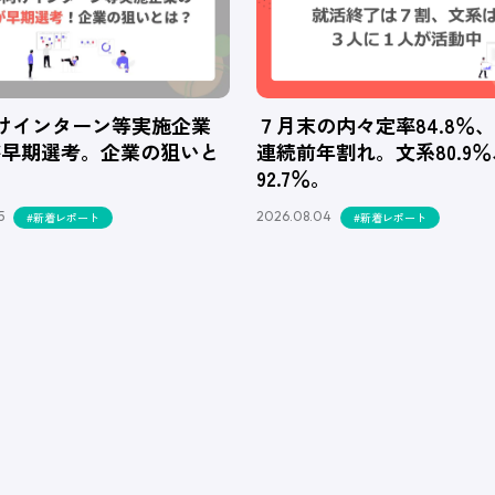
向けインターン等実施企業
７月末の内々定率84.8％
が早期選考。企業の狙いと
連続前年割れ。文系80.9
92.7％。
5
2026.08.04
#新着レポート
#新着レポート