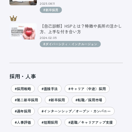
2025.08.11
#新卒採用
【自己診断】HSPとは？特徴や長所の活かし
方、上手な付き合い方
2024.02.05
#ダイバーシティ・インクルージョン
採用・人事
#採用戦略
#面接手法
#キャリア（中途）採用
#第二新卒採用
#新卒採用
#転職／採用市場
#通年採用
#インターンシップ／オープン・カンパニー
#人事評価
#短期採用
#退職／キャリアアップ支援