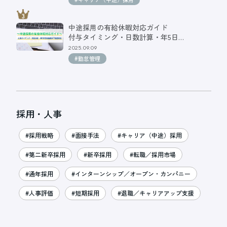
中途採用の有給休暇対応ガイド
付与タイミング・日数計算・年5日…
2025.09.09
#勤怠管理
採用・人事
#採用戦略
#面接手法
#キャリア（中途）採用
#第二新卒採用
#新卒採用
#転職／採用市場
#通年採用
#インターンシップ／オープン・カンパニー
#人事評価
#短期採用
#退職／キャリアアップ支援