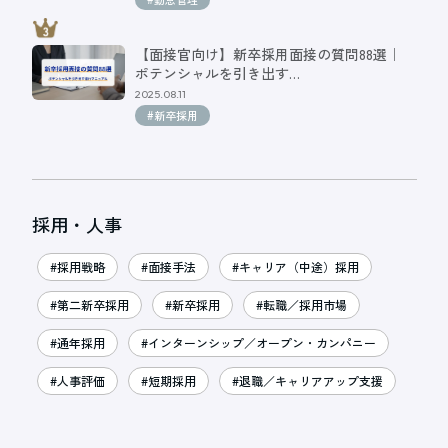
【面接官向け】新卒採用面接の質問88選｜
ポテンシャルを引き出す…
2025.08.11
#新卒採用
採用・人事
#採用戦略
#面接手法
#キャリア（中途）採用
#第二新卒採用
#新卒採用
#転職／採用市場
#通年採用
#インターンシップ／オープン・カンパニー
#人事評価
#短期採用
#退職／キャリアアップ支援