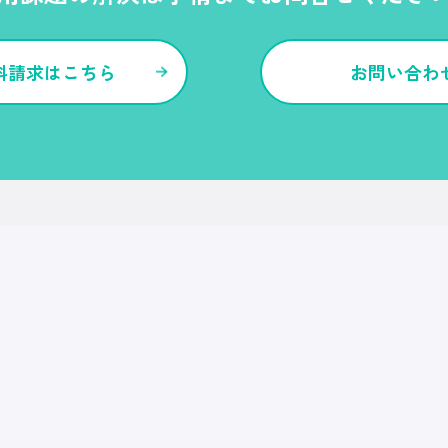
料請求はこちら
お問い合わ
各種サービス・特長
Ｒｅ就活
Ｒｅ就活エージェント
Ｒｅ就活ユース
Ｒｅ就活30
転職博