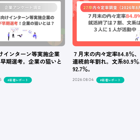
向けインターン等実施企業
７月末の内々定率84.8％
が早期選考。企業の狙いと
連続前年割れ。文系80.9
92.7％。
5
2026.08.04
#新着レポート
#新着レポート