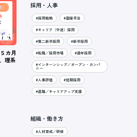
採用・人事
#採用戦略
#面接手法
#キャリア（中途）採用
#第二新卒採用
#新卒採用
、５カ月
#転職／採用市場
#通年採用
％、理系
#インターンシップ／オープン・カンパ
ニー
#人事評価
#短期採用
#退職／キャリアアップ支援
組織・働き方
#人材育成／研修