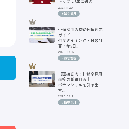
トップは7年連続の…
2024.11.25
#新卒採用
中途採用の有給休暇対応
ガイド
付与タイミング・日数計
算・年5日…
2025.09.09
#勤怠管理
【面接官向け】新卒採用
面接の質問88選｜
ポテンシャルを引き出
す…
2025.08.11
#新卒採用