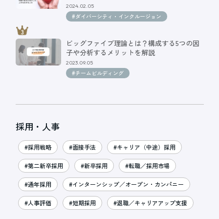
2024.02.05
#ダイバーシティ・インクルージョン
ビッグファイブ理論とは？構成する5つの因
子や分析するメリットを解説
2023.09.05
#チームビルディング
採用・人事
#採用戦略
#面接手法
#キャリア（中途）採用
#第二新卒採用
#新卒採用
#転職／採用市場
#通年採用
#インターンシップ／オープン・カンパニー
#人事評価
#短期採用
#退職／キャリアアップ支援