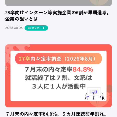
28卒向けインターン等実施企業の6割が早期選考。
企業の狙いとは
2026.08.05
#新着レポート
７月末の内々定率84.8％、５カ月連続前年割れ。