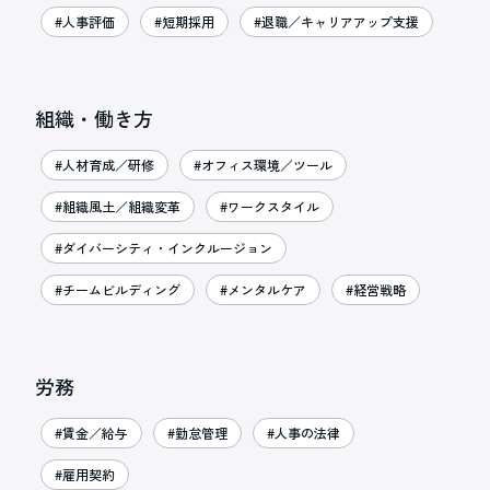
#人事評価
#短期採用
#退職／キャリアアップ支援
組織・働き方
#人材育成／研修
#オフィス環境／ツール
#組織風土／組織変革
#ワークスタイル
#ダイバーシティ・インクルージョン
#チームビルディング
#メンタルケア
#経営戦略
労務
#賃金／給与
#勤怠管理
#人事の法律
#雇用契約