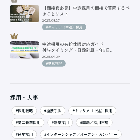
【面接官必見】中途採用の面接で質問するべ
きことリスト
2025.08.27
#キャリア（中途）採用
中途採用の有給休暇対応ガイド
付与タイミング・日数計算・年5日…
2025.09.09
#勤怠管理
採用・人事
#採用戦略
#面接手法
#キャリア（中途）採用
#第二新卒採用
#新卒採用
#転職／採用市場
#通年採用
#インターンシップ／オープン・カンパニー