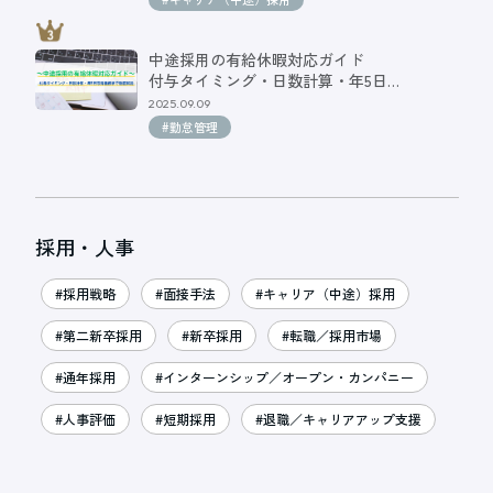
中途採用の有給休暇対応ガイド
付与タイミング・日数計算・年5日…
2025.09.09
#勤怠管理
採用・人事
#採用戦略
#面接手法
#キャリア（中途）採用
#第二新卒採用
#新卒採用
#転職／採用市場
#通年採用
#インターンシップ／オープン・カンパニー
#人事評価
#短期採用
#退職／キャリアアップ支援