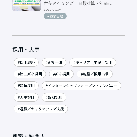
付与タイミング・日数計算・年5日…
2025.09.09
#勤怠管理
採用・人事
#採用戦略
#面接手法
#キャリア（中途）採用
#第二新卒採用
#新卒採用
#転職／採用市場
#通年採用
#インターンシップ／オープン・カンパニー
#人事評価
#短期採用
#退職／キャリアアップ支援
組織・働き方