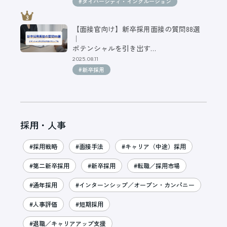
#ダイバーシティ・インクルージョン
【面接官向け】新卒採用面接の質問88選
｜
ポテンシャルを引き出す…
2025.08.11
#新卒採用
採用・人事
#採用戦略
#面接手法
#キャリア（中途）採用
#第二新卒採用
#新卒採用
#転職／採用市場
#通年採用
#インターンシップ／オープン・カンパニー
#人事評価
#短期採用
#退職／キャリアアップ支援