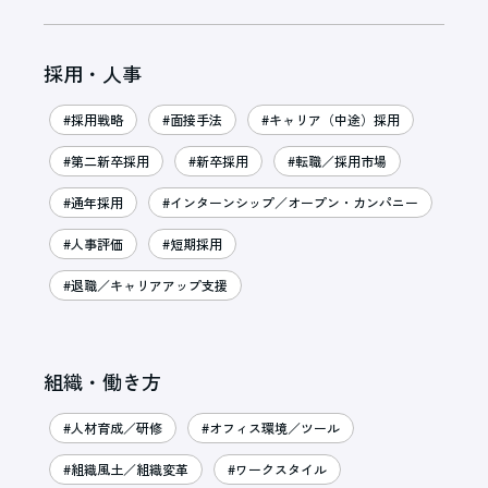
採用・人事
#採用戦略
#面接手法
#キャリア（中途）採用
#第二新卒採用
#新卒採用
#転職／採用市場
#通年採用
#インターンシップ／オープン・カンパニー
#人事評価
#短期採用
#退職／キャリアアップ支援
組織・働き方
#人材育成／研修
#オフィス環境／ツール
#組織風土／組織変革
#ワークスタイル