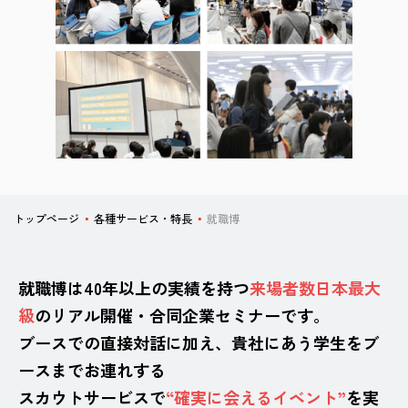
トップページ
各種サービス・特長
就職博
就職博は40年以上の実績を持つ
来場者数日本最大
級
のリアル開催・合同企業セミナーです。
ブースでの直接対話に加え、貴社にあう学生をブ
ースまでお連れする
スカウトサービスで
“確実に会えるイベント”
を実