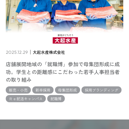
2025.12.29
大起水産株式会社
店舗展開地域の「就職博」参加で母集団形成に成
功。学生との距離感にこだわった若手人事担当者
の取り組み
販売・小売
新卒採用
母集団形成
採用ブランディング
Ｒｅ就活キャンパス
就職博