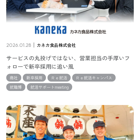
2026.01.28
カネカ食品株式会社
サービスの丸投げではない、営業担当の手厚いフ
ォローで新卒採用に追い風
商社
新卒採用
Ｒｅ就活
Ｒｅ就活キャンパス
就職博
就活サポートmeeting