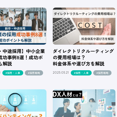
・中途採用】中小企業
ダイレクトリクルーティング
成功事例8選！成功ポ
の費用相場は？
も解説
料金体系や選び方を解説
8
2025.05.21
#採用・人事
#採用戦略
#採用・人事
#採用戦略