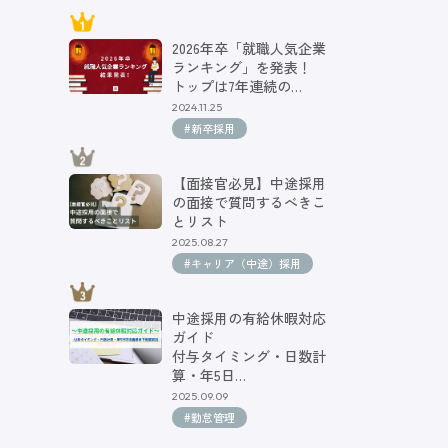
2026年卒「就職人気企業
ランキング」を発表！
トップは7年連続の…
2024.11.25
#新卒採用
【面接官必見】中途採用
の面接で質問するべきこ
とリスト
2025.08.27
#キャリア（中途）採用
中途採用の有給休暇対応
ガイド
付与タイミング・日数計
算・年5日…
2025.09.09
#勤怠管理