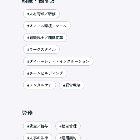
組織・働き方
#人材育成／研修
#オフィス環境／ツール
#組織風土／組織変革
#ワークスタイル
#ダイバーシティ・インクルージョン
#チームビルディング
#メンタルケア
#経営戦略
労務
#賃金／給与
#勤怠管理
#人事の法律
#雇用契約