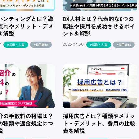
ハンティングとは？導
DX人材とは？代表的な6つの
流れやメリット・デメ
職種や採用を成功させるポイ
を解説
ントを解説
7
2025.04.30
#採用・人事
#採用戦略
#採用・人事
#採用戦略
介の手数料の相場は？
採用広告とは？種類やメリッ
の種類や返金規定につ
ト・デメリット、費用の比較
説
表を解説