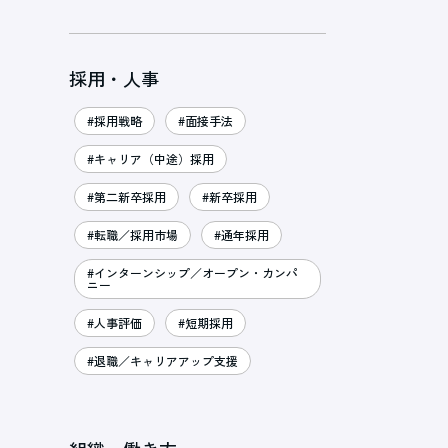
採用・人事
#採用戦略
#面接手法
#キャリア（中途）採用
#第二新卒採用
#新卒採用
#転職／採用市場
#通年採用
#インターンシップ／オープン・カンパ
ニー
#人事評価
#短期採用
#退職／キャリアアップ支援