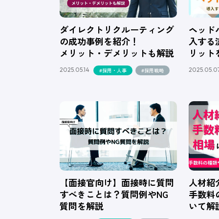
ダイレクトリクルーティング
ヘッド
の成功事例を紹介！
入する
メリット・デメリットも解説
リット
2025.05.14
2025.05.0
#採用・人事
#採用戦略
【面接官向け】面接時に質問
人材紹
すべきことは？質問例やNG
手数料
質問を解説
いて解