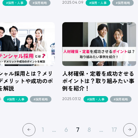
2025.04.09
#採用・人事
#採用戦略
#採用・人事
#採用戦略
シャル採用とは？メリ
人材確保・定着を成功させる
デメリットや成功のポ
ポイントは？取り組みたい事
を解説
例を紹介！
6
2025.03.12
#採用・人事
#採用戦略
#採用・人事
#採用戦略
1
…
6
7
8
…
17