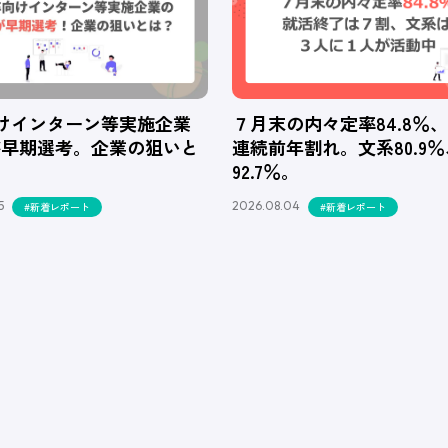
向けインターン等実施企業
７月末の内々定率84.8％
が早期選考。企業の狙いと
連続前年割れ。文系80.9
92.7％。
5
2026.08.04
#新着レポート
#新着レポート