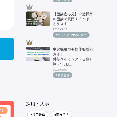
【面接官必見】中途採用
の面接で質問するべきこ
とリスト
2025.08.27
#キャリア（中途）採用
中途採用の有給休暇対応
ガイド
付与タイミング・日数計
算・年5日…
2025.09.09
#勤怠管理
採用・人事
#採用戦略
#面接手法