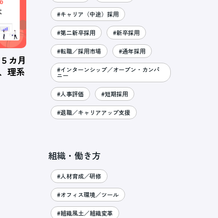
#キャリア（中途）採用
#第二新卒採用
#新卒採用
#転職／採用市場
#通年採用
、５カ月
％、理系
#インターンシップ／オープン・カンパ
ニー
#人事評価
#短期採用
#退職／キャリアアップ支援
組織・働き方
#人材育成／研修
#オフィス環境／ツール
#組織風土／組織変革