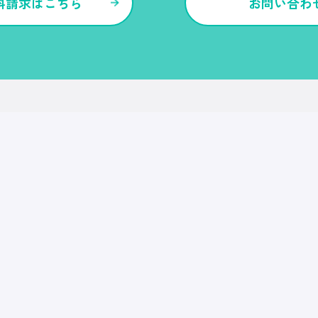
料請求はこちら
お問い合わ
各種サービス・特長
Ｒｅ就活
Ｒｅ就活エージェント
Ｒｅ就活ユース
Ｒｅ就活30
転職博
Ｒｅ就活キャンパス
CDF・SBF
就職博