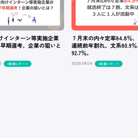
向けインターン等実施企業
７月末の内々定率84.8％
が早期選考。企業の狙いと
連続前年割れ。文系80.9
92.7％。
5
2026.08.04
#新着レポート
#新着レポート