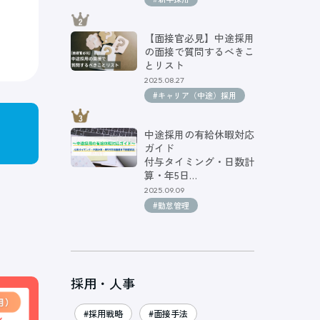
【面接官必見】中途採用
の面接で質問するべきこ
とリスト
2025.08.27
#キャリア（中途）採用
中途採用の有給休暇対応
ガイド
付与タイミング・日数計
算・年5日…
2025.09.09
#勤怠管理
採用・人事
#採用戦略
#面接手法