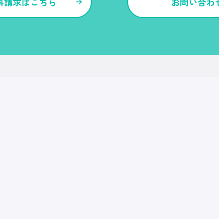
料請求はこちら
お問い合わ
各種サービス・特長
Ｒｅ就活
Ｒｅ就活エージェント
Ｒｅ就活ユース
Ｒｅ就活30
転職博
Ｒｅ就活キャンパス
CDF・SBF
就職博