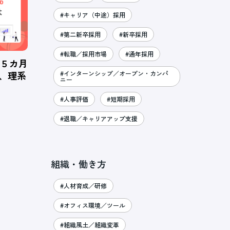
#キャリア（中途）採用
#第二新卒採用
#新卒採用
#転職／採用市場
#通年採用
、５カ月
％、理系
#インターンシップ／オープン・カンパ
ニー
#人事評価
#短期採用
#退職／キャリアアップ支援
組織・働き方
#人材育成／研修
#オフィス環境／ツール
#組織風土／組織変革