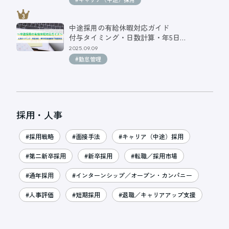
中途採用の有給休暇対応ガイド
付与タイミング・日数計算・年5日…
2025.09.09
#勤怠管理
採用・人事
#採用戦略
#面接手法
#キャリア（中途）採用
#第二新卒採用
#新卒採用
#転職／採用市場
#通年採用
#インターンシップ／オープン・カンパニー
#人事評価
#短期採用
#退職／キャリアアップ支援