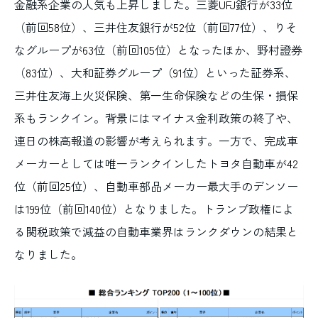
金融系企業の人気も上昇しました。三菱
UFJ
銀行が
33
位
（前回
58
位）、三井住友銀行が
52
位（前回
77
位）、りそ
なグループが
63
位（前回
105
位）となったほか、野村證券
（
83
位）、大和証券グループ（
91
位）といった証券系、
三井住友海上火災保険、第一生命保険などの生保・損保
系もランクイン。背景にはマイナス金利政策の終了や、
連日の株高報道の影響が考えられます。一方で、完成車
メーカーとしては唯一ランクインしたトヨタ自動車が
42
位（前回
25
位）、自動車部品メーカー最大手のデンソー
は
199
位（前回
140
位）となりました。トランプ政権によ
る関税政策で減益の自動車業界はランクダウンの結果と
なりました。