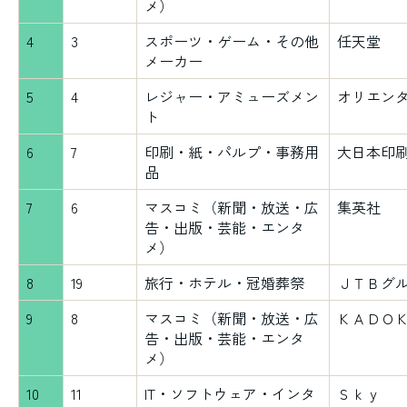
メ）
4
3
スポーツ・ゲーム・その他
任天堂
メーカー
5
4
レジャー・アミューズメン
オリエン
ト
6
7
印刷・紙・パルプ・事務用
大日本印
品
7
6
マスコミ（新聞・放送・広
集英社
告・出版・芸能・エンタ
メ）
8
19
旅行・ホテル・冠婚葬祭
ＪＴＢグ
9
8
マスコミ（新聞・放送・広
ＫＡＤＯ
告・出版・芸能・エンタ
メ）
10
11
IT・ソフトウェア・インタ
Ｓｋｙ