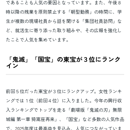
であることも人気の要因となっています。また、午後８
時以降の残業を原則禁止する「朝型勤務」の時間に、学
生が複数の現場社員から話を聞ける「集団社員訪問」な
ど、就活生に寄り添った取り組みや、その広報を強化し
たことで人気を集めています。
「鬼滅」「国宝」の東宝が３位にランク
イン
前回５位だった東宝が３位にランクアップ。女性ランキ
ングでは１位（前回４位）に入りました。今年の興行収
入ランキングでトップを走る「劇場版「鬼滅の刃」無限
城編 第一章 猗窩座再来」、「国宝」など多数の人気作品
で、
2025
年度は最高益を見込み、人気につながっていま