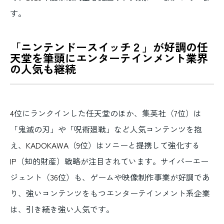
す。
「ニンテンドースイッチ２」が好調の任
天堂を筆頭にエンターテインメント業界
の人気も継続
4
位にランクインした任天堂のほか、集英社（
7
位）は
「鬼滅の刃」や「呪術廻戦」など人気コンテンツを抱
え、
KADOKAWA
（
9
位）はソニーと提携して強化する
IP
（知的財産）戦略が注目されています。サイバーエー
ジェント（
36
位）も、ゲームや映像制作事業が好調であ
り、強いコンテンツをもつエンターテインメント系企業
は、引き続き強い人気です。