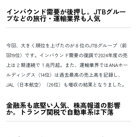
インバウンド需要が後押し。JTBグルー
プなどの旅行・運輸業界も人気
今回、大きく順位を上げたのが８位の
JTB
グループ（前
回
19
位）です。インバウンド需要の復調で
2024
年度の売
上は２期連続で１兆円超。また、運輸業界では
ANA
ホー
ルディングス（
14
位）は過去最高の売上高を記録し、
JAL
（日本航空）（
26
位）も増収の結果となりました。
金融系も底堅い人気、株高報道の影響
か。トランプ関税で自動車系は下落