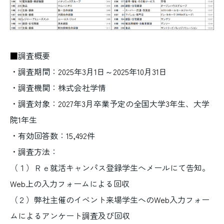
■
調査概要
・調査期間：
2025
年
3
月
1
日～
2025
年
10
月
31
日
・調査機関：株式会社学情
・調査対象：
2027
年
3
月卒業予定の全国大学
3
年生、大学
院
1
年生
・有効回答数：
15,492
件
・調査方法：
（１）Ｒｅ就活キャンパス登録学生へメールにて告知。
Web
上の入力フォームによる回収
（２）弊社主催のイベント来場学生への
Web
入力フォー
ムによるアンケート調査及び回収